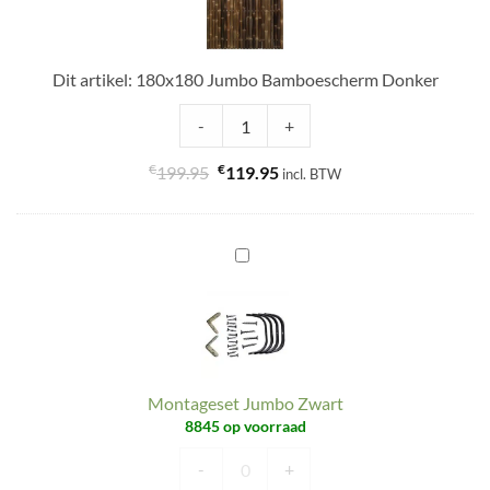
Donker
Dit artikel:
180x180 Jumbo Bamboescherm Donker
180x180 Jumbo Bamboescherm Donker
-
+
€
€
199.95
119.95
incl. BTW
Montageset
Jumbo
Zwart
Montageset Jumbo Zwart
8845 op voorraad
Montageset Jumbo Zwart aantal
-
+