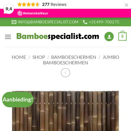
×
277
Reviews
9,4
Ga
INFO@BAMBOESPECIALIST.COM
+31499-700275
naar
inhoud
0
HOME
/
SHOP
/
BAMBOESCHERMEN
/
JUMBO
BAMBOESCHERMEN
Aanbieding!