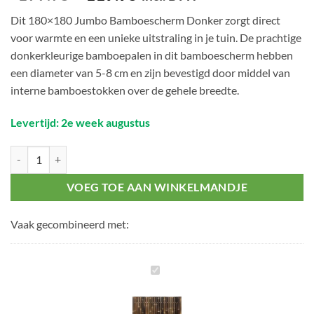
prijs
prijs
Dit 180×180 Jumbo Bamboescherm Donker zorgt direct
was:
is:
voor warmte en een unieke uitstraling in je tuin. De prachtige
€199.95.
€119.95.
donkerkleurige bamboepalen in dit bamboescherm hebben
een diameter van 5-8 cm en zijn bevestigd door middel van
interne bamboestokken over de gehele breedte.
Levertijd: 2e week augustus
180x180 Jumbo Bamboescherm Donker aantal
VOEG TOE AAN WINKELMANDJE
Vaak gecombineerd met:
180x180
Jumbo
Bamboescherm