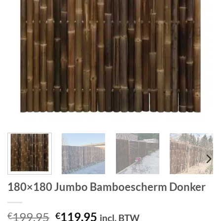
180×180 Jumbo Bamboescherm Donker
Oorspronkelijke
Huidige
199.95
119.95
€
€
incl. BTW